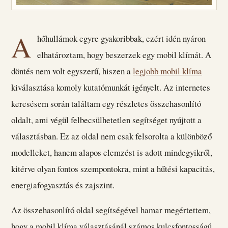
A
hőhullámok egyre gyakoribbak, ezért idén nyáron
elhatároztam, hogy beszerzek egy mobil klímát. A
döntés nem volt egyszerű, hiszen a
legjobb mobil klíma
kiválasztása komoly kutatómunkát igényelt. Az internetes
keresésem során találtam egy részletes összehasonlító
oldalt, ami végül felbecsülhetetlen segítséget nyújtott a
választásban. Ez az oldal nem csak felsorolta a különböző
modelleket, hanem alapos elemzést is adott mindegyikről,
kitérve olyan fontos szempontokra, mint a hűtési kapacitás,
energiafogyasztás és zajszint.
Az összehasonlító oldal segítségével hamar megértettem,
hogy a mobil klíma választásánál számos kulcsfontosságú