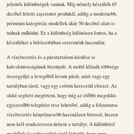
jelentős különbségek vannak. Míg némely készülék 65
decibel feletti zajszintet produkál, addig a modernebb,
prémium kategóriás modellek akár 50 decibel alatt is
tudnak működni. Ez a különbség különösen fontos, ha a
készüléket a hálószobában szeretnénk használni.
A vízelvezetés és a páratartalom kérdése is
kulcsfontosságúnak bizonyult. A mobil klímák többsége
összegyűjti a levegőből kivont párát, amit vagy egy
tartályban tárol, vagy egy csövön keresztül elvezet. Az
oldal segített megérteni, hogy míg az előbbi megoldás
egyszerűbb telepítést tesz lehetővé, addig a folyamatos
vízelvezetés kényelmesebb használatot biztosít, hiszen
nem kell rendszeresen üríteni a tartályt. A különböző
modellek összehasonlításánál kiderült, hogy nem