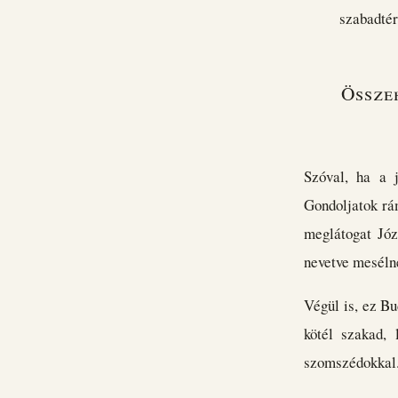
szabadtér
Össze
Szóval, ha a 
Gondoljatok rám
meglátogat Józ
nevetve meséln
Végül is, ez Bu
kötél szakad,
szomszédokkal