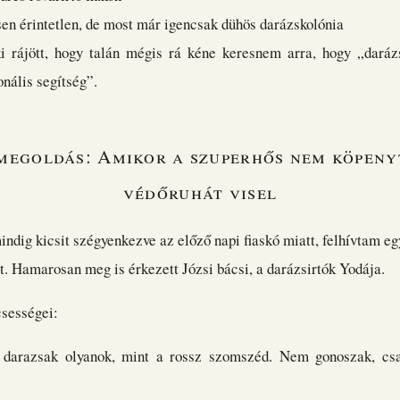
sen érintetlen, de most már igencsak dühös darázskolónia
i rájött, hogy talán mégis rá kéne keresnem arra, hogy „daráz
onális segítség”.
 megoldás: Amikor a szuperhős nem köpeny
védőruhát visel
dig kicsit szégyenkezve az előző napi fiaskó miatt, felhívtam eg
t. Hamarosan meg is érkezett Józsi bácsi, a darázsirtók Yodája.
csességei:
 darazsak olyanok, mint a rossz szomszéd. Nem gonoszak, csa