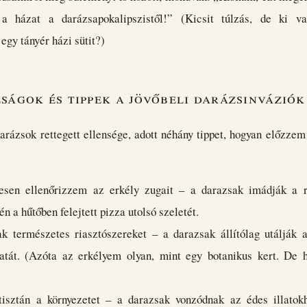
a házat a darázsapokalipszistől!” (Kicsit túlzás, de ki v
 egy tányér házi sütit?)
ságok és tippek a jövőbeli darázsinváziók
darázsok rettegett ellensége, adott néhány tippet, hogyan előzze
esen ellenőrizzem az erkély zugait – a darazsak imádják a re
n a hűtőben felejtett pizza utolsó szeletét.
k természetes riasztószereket – a darazsak állítólag utálják 
atát. (Azóta az erkélyem olyan, mint egy botanikus kert. De h
tisztán a környezetet – a darazsak vonzódnak az édes illatok