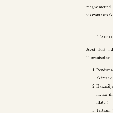
megmentetted 
visszautasítsak
Tanul
Józsi bácsi, a 
látogatásokat:
Rendszer
akárcsak é
Használja
menta ill
illatú!)
Tartsam 