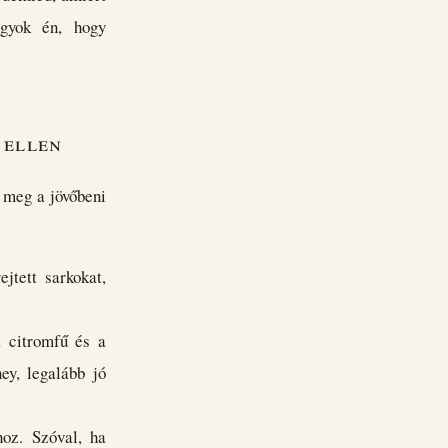
agyok én, hogy
 ellen
m meg a jövőbeni
jtett sarkokat,
a citromfű és a
ey, legalább jó
hoz. Szóval, ha