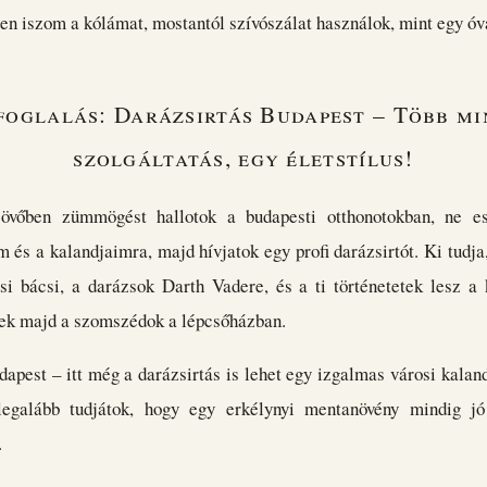
en iszom a kólámat, mostantól szívószálat használok, mint egy óv
foglalás: Darázsirtás Budapest – Több mi
szolgáltatás, egy életstílus!
jövőben zümmögést hallotok a budapesti otthonotokban, ne es
 és a kalandjaimra, majd hívjatok egy profi darázsirtót. Ki tudja, 
si bácsi, a darázsok Darth Vadere, és a ti történetetek lesz a 
ek majd a szomszédok a lépcsőházban.
dapest – itt még a darázsirtás is lehet egy izgalmas városi kala
 legalább tudjátok, hogy egy erkélynyi mentanövény mindig j
.