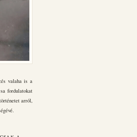
zés valaha is a
sa fordulatokat
örténetet arról,
ségévé.
csak a