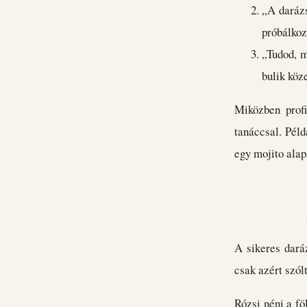
„A darázs
próbálkoz
„Tudod, m
bulik köz
Miközben profi
tanáccsal. Péld
egy mojito alap
A sikeres dará
csak azért szól
Rózsi néni a f