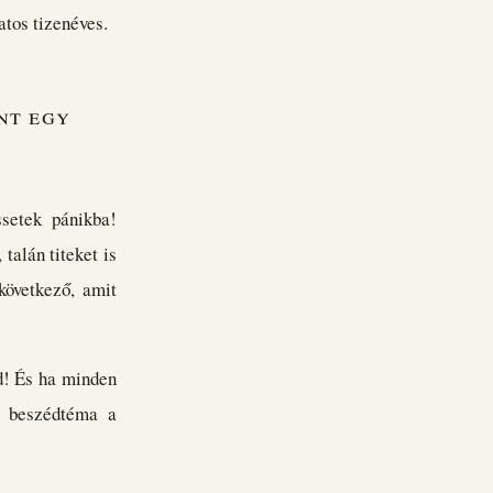
atos tizenéves.
nt egy
setek pánikba!
talán titeket is
következő, amit
nd! És ha minden
ó beszédtéma a