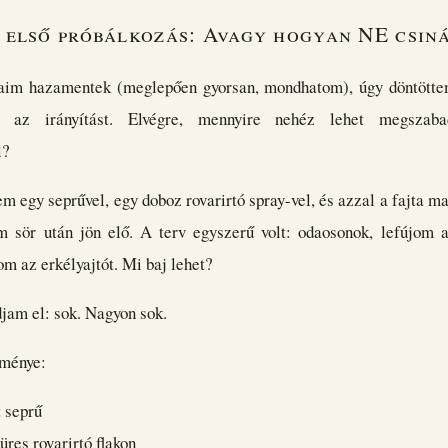
 első próbálkozás: Avagy hogyan NE csin
taim hazamentek (meglepően gyorsan, mondhatom), úgy döntött
 az irányítást. Elvégre, mennyire nehéz lehet megszaba
l?
m egy seprűvel, egy doboz rovarirtó spray-vel, és azzal a fajta m
 sör után jön elő. A terv egyszerű volt: odaosonok, lefújom a
m az erkélyajtót. Mi baj lehet?
jam el: sok. Nagyon sok.
dménye:
t seprű
üres rovarirtó flakon