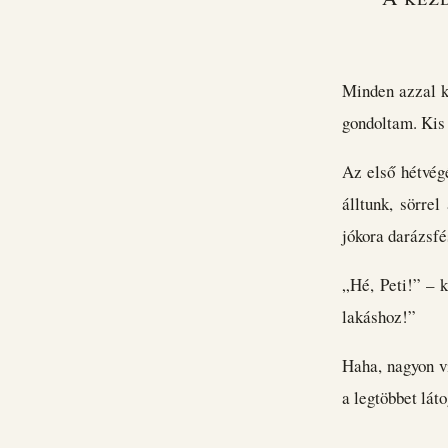
Minden azzal ke
gondoltam. Kis
Az első hétvégé
álltunk, sörre
jókora darázsfé
„Hé, Peti!” – k
lakáshoz!”
Haha, nagyon v
a legtöbbet lát