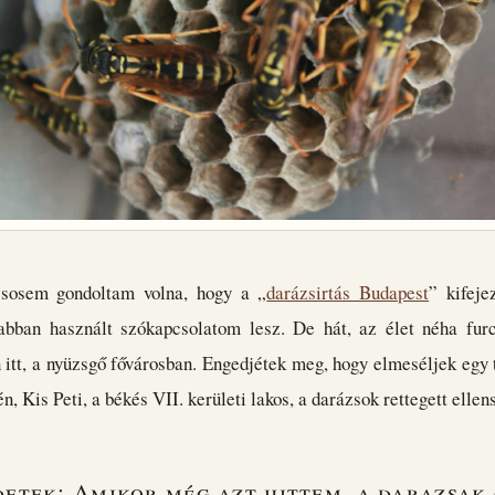
 sosem gondoltam volna, hogy a „
darázsirtás Budapest
” kifeje
abban használt szókapcsolatom lesz. De hát, az élet néha furc
 itt, a nyüzsgő fővárosban. Engedjétek meg, hogy elmeséljek egy t
n, Kis Peti, a békés VII. kerületi lakos, a darázsok rettegett ellen
detek: Amikor még azt hittem, a darazsak 