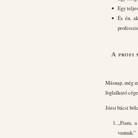
Egy telje
És én, ak
professzi
A profi
Másnap, még min
foglalkozó cége
Józsi bácsi böl
„Fiam, a
vannak.”