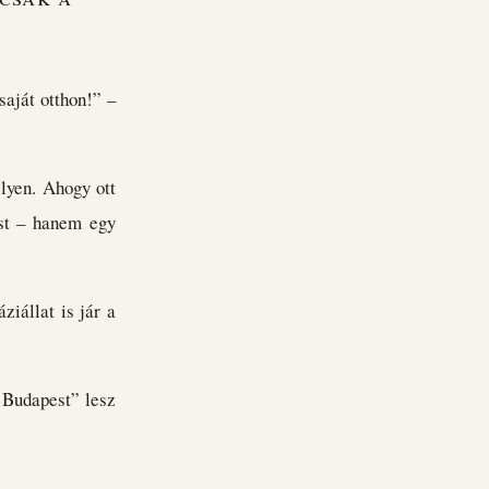
saját otthon!” –
élyen. Ahogy ott
ást – hanem egy
ziállat is jár a
 Budapest” lesz