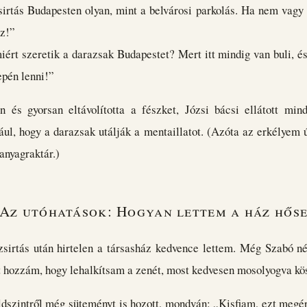
irtás Budapesten olyan, mint a belvárosi parkolás. Ha nem vagy 
z!”
iért szeretik a darazsak Budapestet? Mert itt mindig van buli, é
epén lenni!”
n és gyorsan eltávolította a fészket, Józsi bácsi ellátott min
ául, hogy a darazsak utálják a mentaillatot. (Azóta az erkélyem 
anyagraktár.)
Az utóhatások: Hogyan lettem a ház hős
zsirtás után hirtelen a társasház kedvence lettem. Még Szabó nén
t hozzám, hogy lehalkítsam a zenét, most kedvesen mosolyogva kös
öldszintről még süteményt is hozott, mondván: „Kisfiam, ezt megé