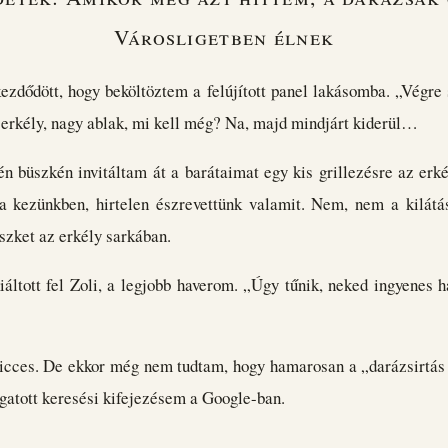
Városligetben élnek
zdődött, hogy beköltöztem a felújított panel lakásomba. „Végre 
 erkély, nagy ablak, mi kell még? Na, majd mindjárt kiderül…
n büszkén invitáltam át a barátaimat egy kis grillezésre az erk
l a kezünkben, hirtelen észrevettünk valamit. Nem, nem a kilát
szket az erkély sarkában.
iáltott fel Zoli, a legjobb haverom. „Úgy tűnik, neked ingyenes há
icces. De ekkor még nem tudtam, hogy hamarosan a „darázsirtás
ogatott keresési kifejezésem a Google-ban.