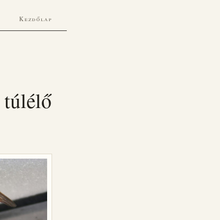
Kezdőlap
 túlélő