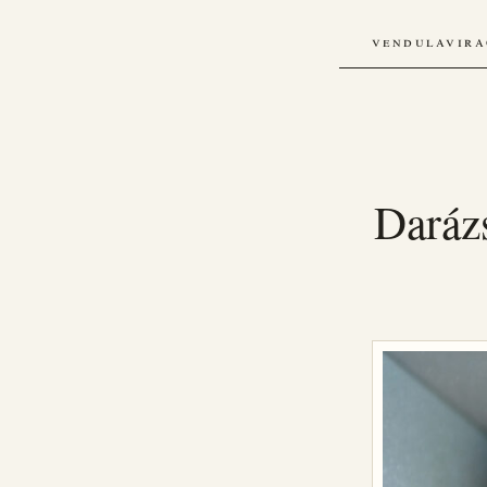
vendulavira
Darázs