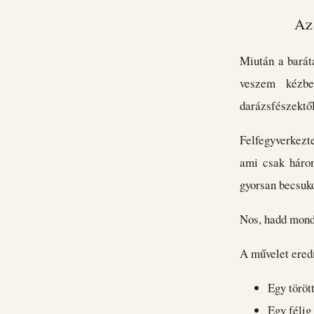
Az
Miután a bará
veszem kézbe
darázsfészektő
Felfegyverkezte
ami csak három
gyorsan becsuko
Nos, hadd mond
A művelet ere
Egy töröt
Egy félig 