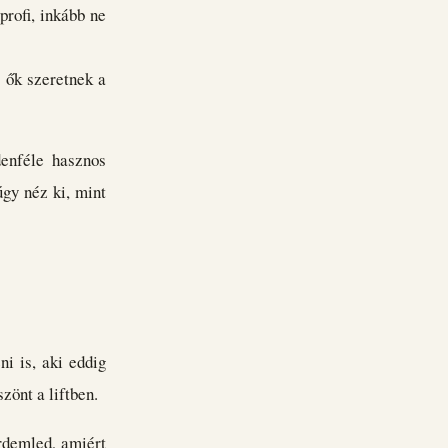
profi, inkább ne
s ők szeretnek a
denféle hasznos
úgy néz ki, mint
e
i is, aki eddig
zönt a liftben.
rdemled, amiért