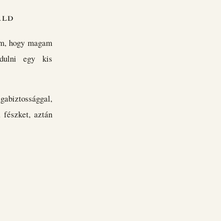
áld
em, hogy magam
dulni egy kis
agabiztossággal,
 fészket, aztán