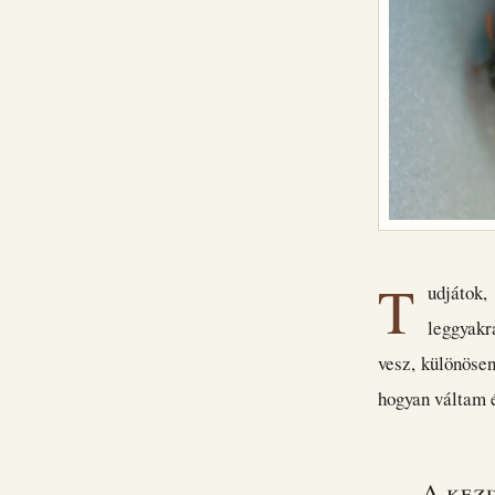
T
udjátok,
leggyakr
vesz, különösen
hogyan váltam é
A kez